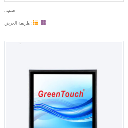
تصنيف:


طريقة العرض: