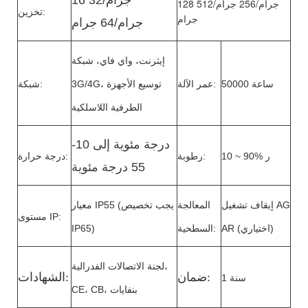
128 جرام/256 جرام/512
تخزين:
جرام
جرام/64 جرام
إيثرنت، واي فاي، شبكة
50000 ساعة
عمر الآلة:
3G/4G، توسيع الأجهزة
شبكة:
الطرفية اللاسلكية
-10 درجة مئوية إلى
10 ~ 90% ر
رطوبة:
درجة حرارة:
55 درجة مئوية
إيقاف تشغيل AG
المعالجة
معيار IP55 (يجب تخصيص
مستوى IP:
AR (اختياري)
السطحية:
IP65)
لجنة الاتصالات الفدرالية،
:
ضمان
:
الشهادات
1 سنة
CE، CB، بنفايات