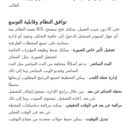
القالب.
توافق النظام وقابلية التوسع
يعتمد النظام بنية B/S، دون تثبيت العميل، يمكنك فتح متصفح IE على
أي جهاز كمبيوتر لتسجيل الدخول إلى خلفية التحكم، وتنفيذ أي إدارة
سحابية على جميع المحطات الطرفية.
تشغيل تأثير خاص للصورة
- يمكنك ضبط وظيفة المؤثرات الخاصة
لتشغيل الصورة، مثل: الستائر.
البث المباشر
- يدعم أشكالًا مختلفة من البث المباشر مثل البث
المباشر وفيديو الويب المباشر وما إلى ذلك.
إدارة خطة اللعب
- يمكن التخطيط لجميع البرامج المطلوب إرسالها
مسبقًا.
محطة التحكم عن بعد
- من خلال برامج الإدارة، تشغيل/إيقاف التشغيل
عن بعد، إعادة التشغيل، مستوى الصوت، وما إلى ذلك.
مراقبة عن بعد في الوقت الحقيقي
- يمكنه مراقبة ديناميكيات المحطة
عن بعد في الوقت الفعلي.
تبديل التوقيت
- يمكن ضبط جولات متعددة من مفتاح التوقيت