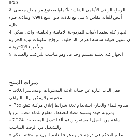
IP55
3. الزجاج الواقي الأمامي للشاشة بأكملها مصنوع من زجاج مقسى
أبيض للغاية مقاس 5 مم، مع نفاذية ضوء تبلغ ≥98% ونفاذية ضوء
عالية.
4. الجهاز كله يعتمد الأبواب المزدوجة الأمامية والخلفية، والتي يمكن
أن تسهل صيانة شاشة العرض الداخلية، الزجاج، مكونات تبديد الحرارة
والأجزاء الإلكترونية
5. الجهاز كله يعتمد تصميم وحدات، وهو مناسب للتركيب والصيانة
ميزات المنتج
♦ قفل الباب عبارة عن حماية ثلاثية المستويات، ومسامير الغلاف
مخفية، ولا يمكن إزالة البراغي
♦ IP55 مقاوم للماء والغبار، استخدام ثلاثة شرائط إغلاق مركبة يتمتع
بمرونة جيدة وتشوه مضاد للضغط، مقاوم للماء متعدد الزوايا
♦ 7 * 24 ساعة من العمل المستقر، ودعم آلة التبديل المخصصة،
والتشغيل في الوقت المناسب
♦ نظام التحكم في درجة حرارة هواء العادم للتبريد والتدفئة الذكي