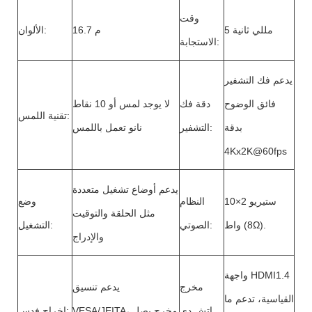
وقت
5 مللي ثانية
16.7 م
الألوان:
الاستجابة:
يدعم فك التشفير
فائق الوضوح
دقة فك
لا يوجد لمس أو 10 نقاط
تقنية اللمس:
بدقة
التشفير:
نانو تعمل باللمس
4Kx2K@60fps
يدعم أوضاع تشغيل متعددة
ستيريو 2×10
النظام
وضع
مثل الحلقة والتوقيت
واط (8Ω).
الصوتي:
التشغيل:
والإدراج
واجهة HDMI1.4
مخرج
يدعم تنسيق
القياسية، تدعم ما
اتش دي
VESA/JEITA، مخرج يصل
إخراج فدس: