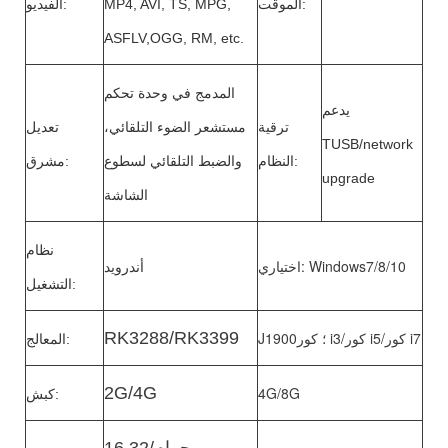
الموقت:
MP4, AVI, TS, MPG,
الفيديو:
ASFLV,OGG, RM, etc.
المدمج في وحدة تحكم
يدعم
ترقية
مستشعر الضوء التلقائي،
تعديل
TUSB/network
النظام:
والضبط التلقائي لسطوع
مشرق:
upgrade
الشاشة
نظام
اختياري: Windows7/8/10
أندرويد
التشغيل:
J1900؛ كور i3/كور i5/كور i7
RK3288/RK3399
المعالج:
2G/4G
4G/8G
كبش:
16 جرام/32