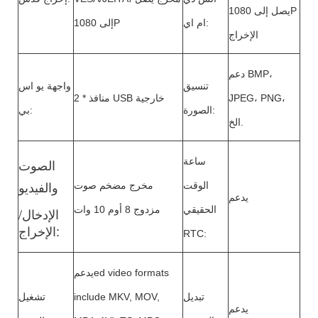
يصل إلى 1080P
ام اي:
إلى 1080P
الإخراج
دعم BMP،
تنسيق
واجهة يو اس
JPEG، PNG،
2 * منافذ USB خارجية
الصورة:
بي:
الخ.
ساعة
الصوت
والفيديو
الوقت
مخرج مضخم صوت
يدعم
الحقيقي
مزدوج 8 أوم 10 وات
الإدخال/
الإخراج:
RTC:
يدعمed video formats
تبديل
include MKV, MOV,
تشغيل
يدعم