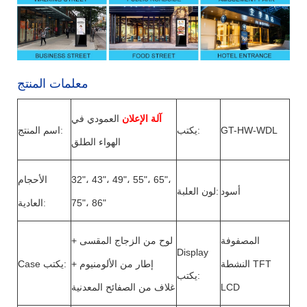
معلمات المنتج
آلة الإعلان
العمودي في
GT-HW-WDL
يكتب:
اسم المنتج
:
الهواء الطلق
32"، 43"، 49"، 55"، 65"،
الأحجام
أسود
لون العلبة:
75"، 86"
:
العادية
المصفوفة
لوح من الزجاج المقسى +
Display
النشطة TFT
إطار من الألومنيوم +
Case يكتب:
يكتب:
LCD
غلاف من الصفائح المعدنية