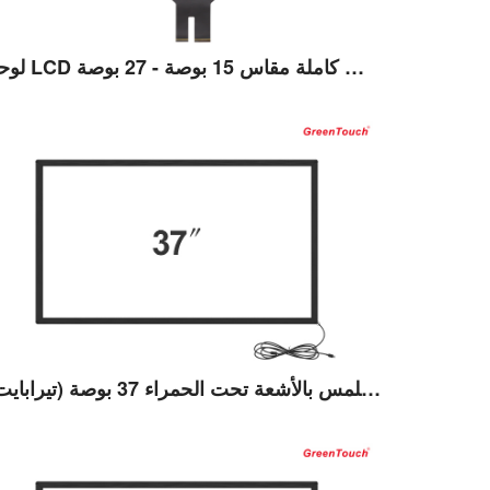
لوحة LCD تعمل باللمس كاملة مقاس 15 بوصة - 27 بوصة
عرض التفاصيل
إطار يعمل باللمس بالأشعة تحت الحمراء 37 بوصة (تيرابايت)