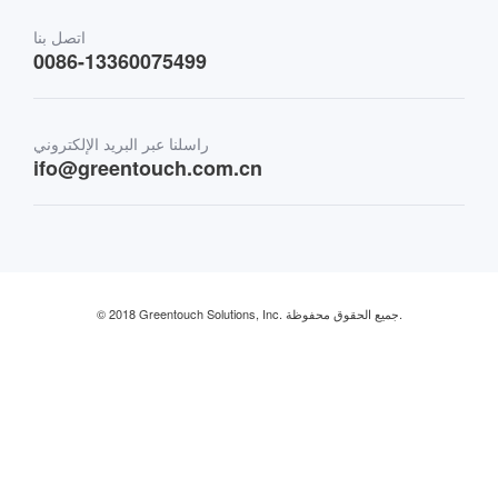
مواصلات
اتصل بنا
0086-13360075499
المالية والمصرفية
راسلنا عبر البريد الإلكتروني
البيع بالتجزئة والمطاعم
ifo@greentouch.com.cn
صناعي
© 2018 Greentouch Solutions, Inc. جميع الحقوق محفوظة.