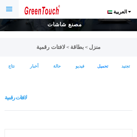
العربية
مصنع شاشات
اللمس والشاشات
منزل
بطاقة
لافتات رقمية
>
>
التي تعمل باللمس
تجنيد
تحميل
فيديو
حالة
أخبار
نتاج
لمدة 16 عاماً.
لافتات رقمية